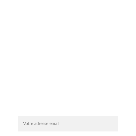
Infos pratiques
Conditions Générales de Vente
Politique de confidentialité
Reçevoir la newsletter
Votre email